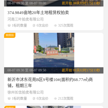
08-07 09:30 至 08-07 10:00
距开始
00天02时17分32秒
374.9849亩地20年土地租赁权拍卖
河南三叶拍卖有限公司
1标的数量
0次出价
325次围观



网络拍
08-07 09:30 至 08-07 09:50
距开始
00天02时17分32秒
新沂市沭东花苑B区9号楼10#(面积约68.77㎡)商
铺，租期三年
徐州长信拍卖有限公司
1标的数量
0次出价
212次围观


