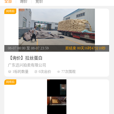
全部
询价
竞价
|
|
网络拍
08-07 00:00 至 08-07 23:59
距结束
00天16时47分17秒
【询价】拉丝蛋白
广东迅兴拍卖有限公司
1标的数量
0次出价
77次围观



网络拍