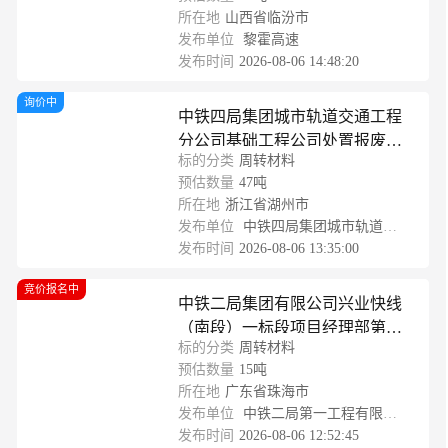
所在地
山西省临汾市
发布单位
黎霍高速
发布时间
2026-08-06 14:48:20
询价中
中铁四局集团城市轨道交通工程
分公司基础工程公司处置报废一
标的分类
周转材料
批钢支撑
预估数量
47吨
所在地
浙江省湖州市
发布单位
中铁四局集团城市轨道交通工程分公司基础工程公司
发布时间
2026-08-06 13:35:00
竞价报名中
中铁二局集团有限公司兴业快线
（南段）一标段项目经理部第十
标的分类
周转材料
三批废旧物资竞价须知
预估数量
15吨
所在地
广东省珠海市
发布单位
中铁二局第一工程有限公司
发布时间
2026-08-06 12:52:45