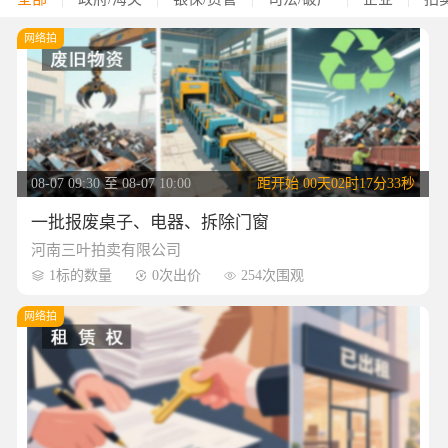
网络拍
08-07 09:30 至 08-07 10:00
距开始
00天02时17分32秒
一批报废桌子、电器、拆除门窗
河南三叶拍卖有限公司
1标的数量
0次出价
254次围观



网络拍