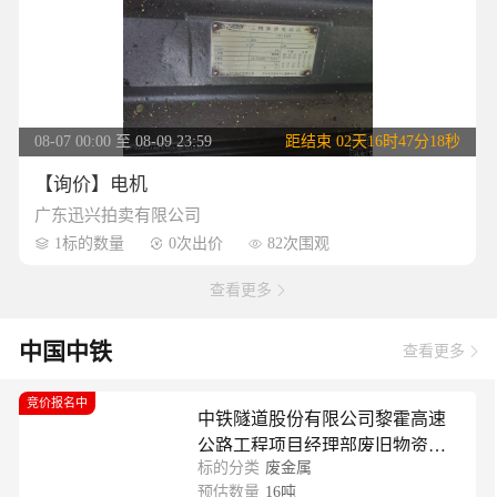
08-07 00:00 至 08-09 23:59
距结束
02天16时47分17秒
【询价】电机
广东迅兴拍卖有限公司
1标的数量
0次出价
82次围观



查看更多

中国中铁
查看更多

竞价报名中
中铁隧道股份有限公司黎霍高速
公路工程项目经理部废旧物资处
标的分类
废金属
置
预估数量
16吨