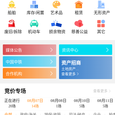
船舶
库存/闲置
艺术品
租赁
无形资产
废旧/拆除
机动车
损余物资
慈善公益
其它
媒体公告
资讯中心
中国中铁
资产招商
土地房产...
合作机构
查看更多
竞价专场
查看更多

正在进行
08月07日
08月08日
08月10日
08月11日
20场
14场
1场
5场
5场
全部
政府/海关
银保/资管
司法/破产
企业
拍
|
|
|
|
|