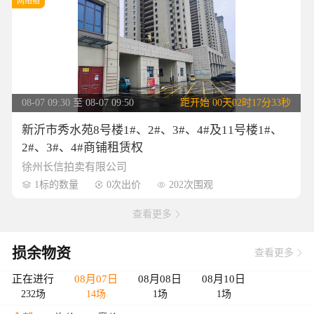
网络拍
08-07 09:30 至 08-07 09:50
距开始
00天02时17分32秒
新沂市秀水苑8号楼1#、2#、3#、4#及11号楼1#、
2#、3#、4#商铺租赁权
徐州长信拍卖有限公司
1标的数量
0次出价
202次围观



查看更多

损余物资
查看更多

正在进行
08月07日
08月08日
08月10日
232场
14场
1场
1场